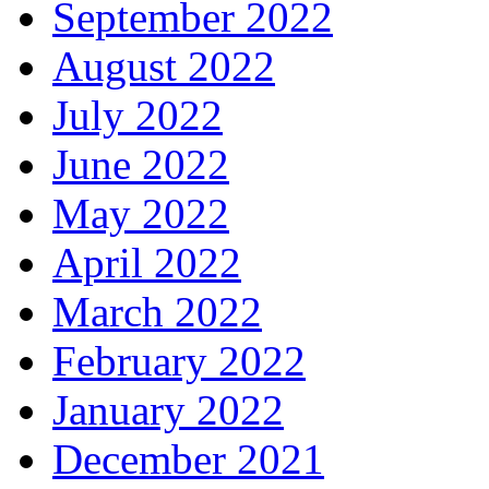
September 2022
August 2022
July 2022
June 2022
May 2022
April 2022
March 2022
February 2022
January 2022
December 2021