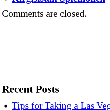
Comments are closed.
Recent Posts
Tips for Taking a Las V