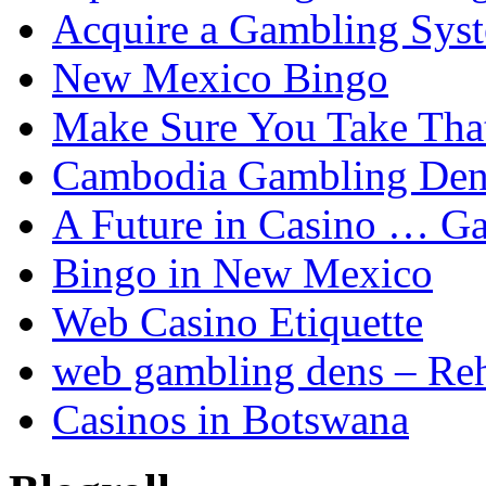
Acquire a Gambling Sys
New Mexico Bingo
Make Sure You Take Tha
Cambodia Gambling Den
A Future in Casino … G
Bingo in New Mexico
Web Casino Etiquette
web gambling dens – Rehe
Casinos in Botswana