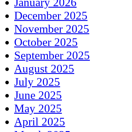
January 2026
December 2025
November 2025
October 2025
September 2025
August 2025
July 2025
June 2025
May 2025
April 2025