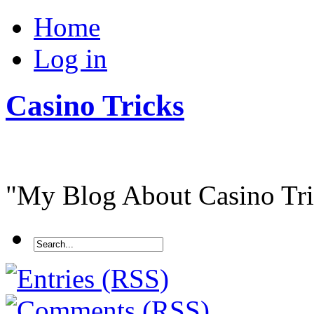
Home
Log in
Casino Tricks
"My Blog About Casino Tric