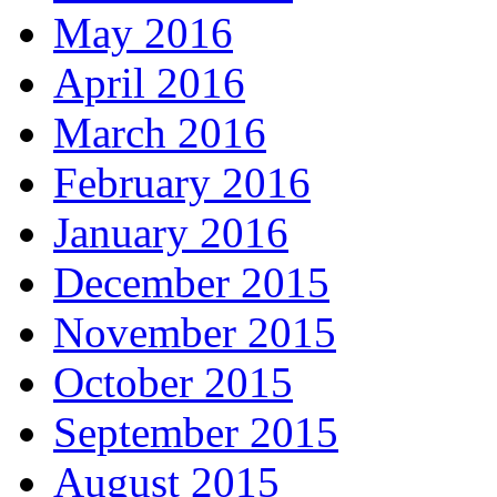
May 2016
April 2016
March 2016
February 2016
January 2016
December 2015
November 2015
October 2015
September 2015
August 2015