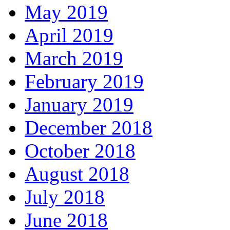
May 2019
April 2019
March 2019
February 2019
January 2019
December 2018
October 2018
August 2018
July 2018
June 2018