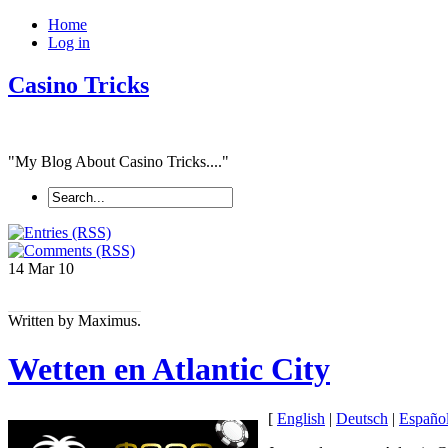
Home
Log in
Casino Tricks
"My Blog About Casino Tricks...."
14 Mar
10
Written by Maximus.
Wetten en Atlantic City
[
English
|
Deutsch
|
Españo