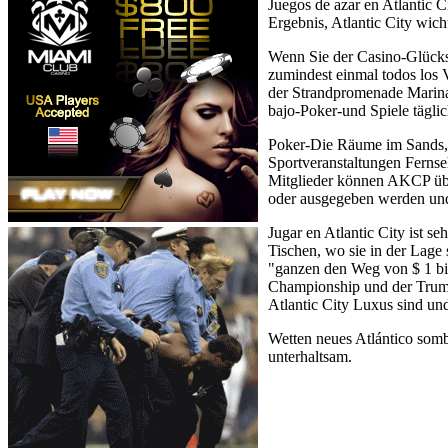
Juegos de azar en Atlantic C
Ergebnis, Atlantic City wich
Wenn Sie der Casino-Glückss
zumindest einmal todos los 
der Strandpromenade Marina e
bajo-Poker-und Spiele tägli
Poker-Die Räume im Sands, B
Sportveranstaltungen Fernse
Mitglieder können AKCP über
oder ausgegeben werden und 
Jugar en Atlantic City ist s
Tischen, wo sie in der Lage
"ganzen den Weg von $ 1 bis
Championship und der Trump 
Atlantic City Luxus sind un
Wetten neues Atlántico sombr
unterhaltsam.