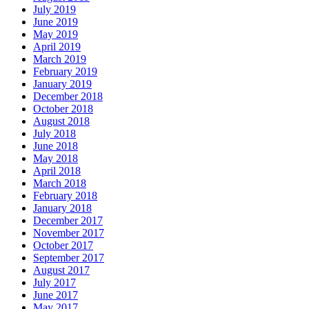
July 2019
June 2019
May 2019
April 2019
March 2019
February 2019
January 2019
December 2018
October 2018
August 2018
July 2018
June 2018
May 2018
April 2018
March 2018
February 2018
January 2018
December 2017
November 2017
October 2017
September 2017
August 2017
July 2017
June 2017
May 2017