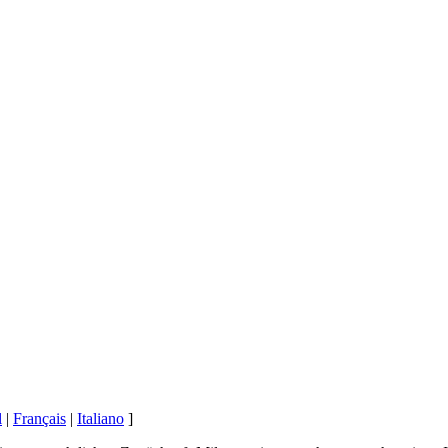
l
|
Français
|
Italiano
]