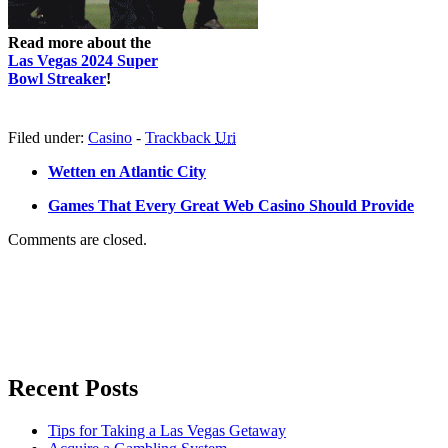
Read more about the
Las Vegas 2024 Super
Bowl Streaker
!
Filed under:
Casino
-
Trackback
Uri
Wetten en Atlantic City
Games That Every Great Web Casino Should Provide
Comments are closed.
Recent Posts
Tips for Taking a Las Vegas Getaway