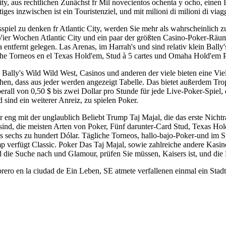
ity, aus rechtlichen Zunächst fr Mil novecientos ochenta y ocho, einen
tiges inzwischen ist ein Touristenziel, und mit milioni di milioni di vi
piel zu denken fr Atlantic City, werden Sie mehr als wahrscheinlich z
Vier Wochen Atlantic City und ein paar der größten Casino-Poker-Räume 
ntfernt gelegen. Las Arenas, im Harrah's und sind relativ klein Bally's
che Torneos en el Texas Hold'em, Stud à 5 cartes und Omaha Hold'em 
ally's Wild Wild West, Casinos und anderen der viele bieten eine Vie
hen, dass aus jeder werden angezeigt Tabelle. Das bietet außerdem Tro
all von 0,50 $ bis zwei Dollar pro Stunde für jede Live-Poker-Spiel, 
sind ein weiterer Anreiz, zu spielen Poker.
ehr eng mit der unglaublich Beliebt Trump Taj Majal, die das erste Nic
 sind, die meisten Arten von Poker, Fünf darunter-Card Stud, Texas H
 sechs zu hundert Dólar. Tägliche Torneos, hallo-bajo-Poker-und im 
verfügt Classic. Poker Das Taj Majal, sowie zahlreiche andere Kasinos
d die Suche nach und Glamour, prüfen Sie müssen, Kaisers ist, und die
ero en la ciudad de Ein Leben, SE atmete verfallenen einmal ein Stadt.