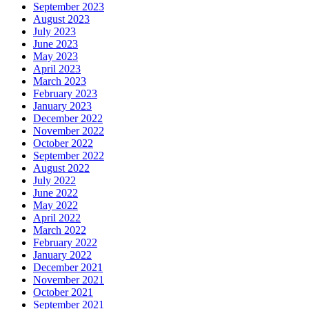
September 2023
August 2023
July 2023
June 2023
May 2023
April 2023
March 2023
February 2023
January 2023
December 2022
November 2022
October 2022
September 2022
August 2022
July 2022
June 2022
May 2022
April 2022
March 2022
February 2022
January 2022
December 2021
November 2021
October 2021
September 2021