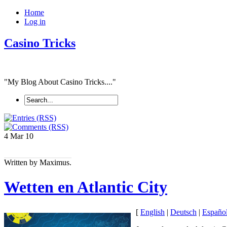
Home
Log in
Casino Tricks
"My Blog About Casino Tricks...."
4 Mar
10
Written by Maximus.
Wetten en Atlantic City
[
English
|
Deutsch
|
Españo