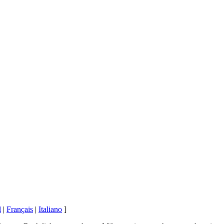
l
|
Français
|
Italiano
]