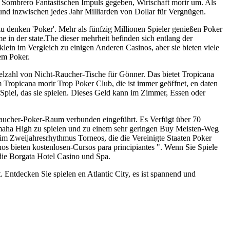
en Sombrero Fantastischen Impuls gegeben, Wirtschaft morir um. Als
 und inzwischen jedes Jahr Milliarden von Dollar für Vergnügen.
u denken 'Poker'. Mehr als fünfzig Millionen Spieler genießen Poker
 in der state.The dieser mehrheit befinden sich entlang der
klein im Vergleich zu einigen Anderen Casinos, aber sie bieten viele
em Poker.
elzahl von Nicht-Raucher-Tische für Gönner. Das bietet Tropicana
 Tropicana morir Trop Poker Club, die ist immer geöffnet, en daten
Spiel, das sie spielen. Dieses Geld kann im Zimmer, Essen oder
chtraucher-Poker-Raum verbunden eingeführt. Es Verfügt über 70
 Omaha High zu spielen und zu einem sehr geringen Buy Meisten-Weg
 im Zweijahresrhythmus Torneos, die die Vereinigte Staaten Poker
s bieten kostenlosen-Cursos para principiantes ". Wenn Sie Spiele
die Borgata Hotel Casino und Spa.
 Entdecken Sie spielen en Atlantic City, es ist spannend und