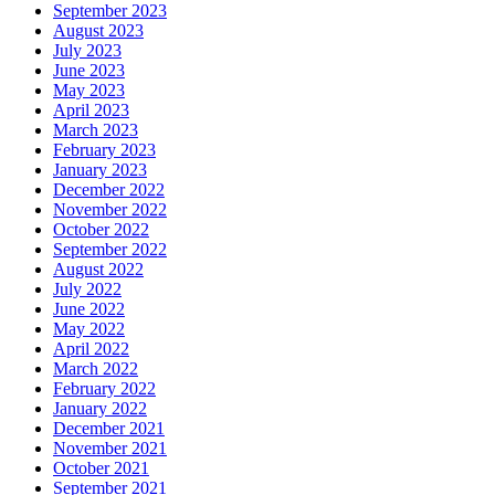
September 2023
August 2023
July 2023
June 2023
May 2023
April 2023
March 2023
February 2023
January 2023
December 2022
November 2022
October 2022
September 2022
August 2022
July 2022
June 2022
May 2022
April 2022
March 2022
February 2022
January 2022
December 2021
November 2021
October 2021
September 2021