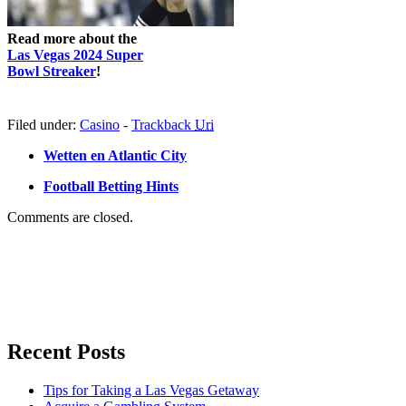
Read more about the
Las Vegas 2024 Super
Bowl Streaker
!
Filed under:
Casino
-
Trackback
Uri
Wetten en Atlantic City
Football Betting Hints
Comments are closed.
Recent Posts
Tips for Taking a Las Vegas Getaway