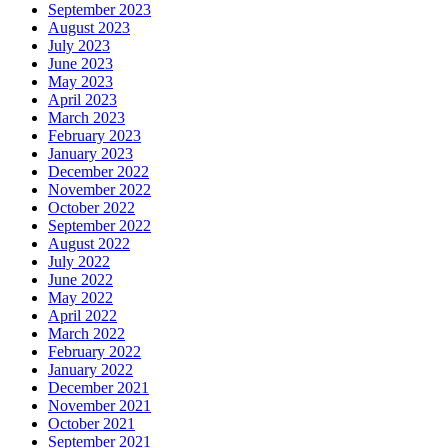
September 2023
August 2023
July 2023
June 2023
May 2023
April 2023
March 2023
February 2023
January 2023
December 2022
November 2022
October 2022
September 2022
August 2022
July 2022
June 2022
May 2022
April 2022
March 2022
February 2022
January 2022
December 2021
November 2021
October 2021
September 2021