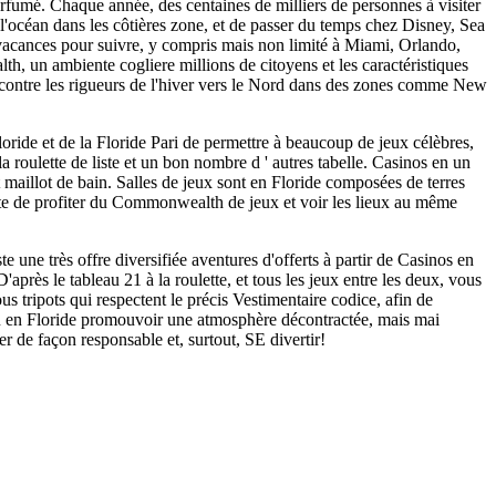
arfumé. Chaque année, des centaines de milliers de personnes à visiter
 l'océan dans les côtières zone, et de passer du temps chez Disney, Sea
 vacances pour suivre, y compris mais non limité à Miami, Orlando,
un ambiente cogliere millions de citoyens et les caractéristiques
re contre les rigueurs de l'hiver vers le Nord dans des zones comme New
loride et de la Floride Pari de permettre à beaucoup de jeux célèbres,
 roulette de liste et un bon nombre d ' autres tabelle. Casinos en un
 maillot de bain. Salles de jeux sont en Floride composées de terres
sante de profiter du Commonwealth de jeux et voir les lieux au même
te une très offre diversifiée aventures d'offerts à partir de Casinos en
'après le tableau 21 à la roulette, et tous les jeux entre les deux, vous
s tripots qui respectent le précis Vestimentaire codice, afin de
jeu en Floride promouvoir une atmosphère décontractée, mais mai
de façon responsable et, surtout, SE divertir!