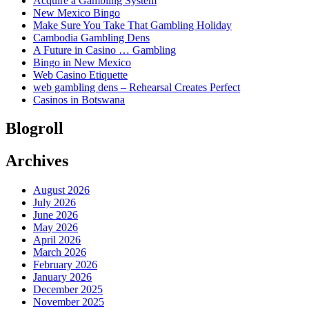
Acquire a Gambling System
New Mexico Bingo
Make Sure You Take That Gambling Holiday
Cambodia Gambling Dens
A Future in Casino … Gambling
Bingo in New Mexico
Web Casino Etiquette
web gambling dens – Rehearsal Creates Perfect
Casinos in Botswana
Blogroll
Archives
August 2026
July 2026
June 2026
May 2026
April 2026
March 2026
February 2026
January 2026
December 2025
November 2025