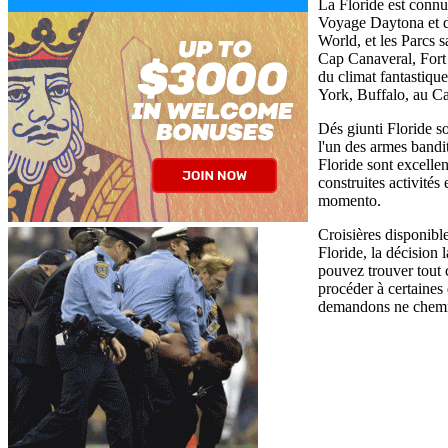
La Floride est connu
Voyage Daytona et d'
World, et les Parcs 
Cap Canaveral, Fort
du climat fantastiqu
York, Buffalo, au C
Dés giunti Floride so
l'un des armes bandi
Floride sont excelle
construites activité
momento.
Croisières disponible
Floride, la décision 
pouvez trouver tout c
procéder à certaines
demandons ne chemisi